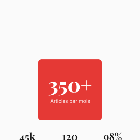
350+
Articles par mois
45k
120
98%